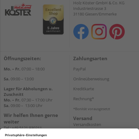
Holz Köster GmbH & Co. KG
Industriestrasse 3
31180 Giesen/Emmerke
Öffnungszeiten:
Zahlungsarten
Mo. – Fr.
07:00 – 18:00
PayPal
Sa.
09:00 – 13:00
Onlineüberweisung
Lager für Abholungen u.
Kreditkarte
Zuschnitt
Rechnung*
Mo. – Fr.
07:30 – 17:00 Uhr
Sa.
09:00 – 13:00 Uhr
*Bonität vorausgesetzt
Wir helfen Ihnen gerne
Versand
weiter
Versandkosten
Tel.:
+49 5121 930211
E-Mail:
holzlandshop@holzland-