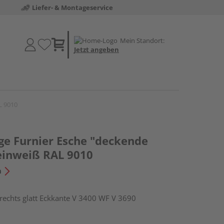
Liefer- & Montageservice
Mein Standort:
Jetzt angeben
L 9010
e Furnier Esche "deckende
einweiß RAL 9010
n
chts glatt Eckkante V 3400 WF V 3690