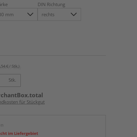
ärke
DIN Richtung
,54 € / Stk.)
Stk.
rchantBox.total
ndkosten für Stückgut
en
icht im Liefergebiet