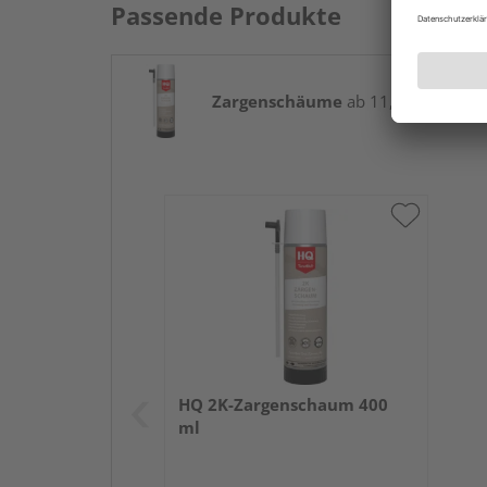
Passende Produkte
Zargenschäume
ab 11,50 € / Stk.
HQ 2K-Zargenschaum 400
ml