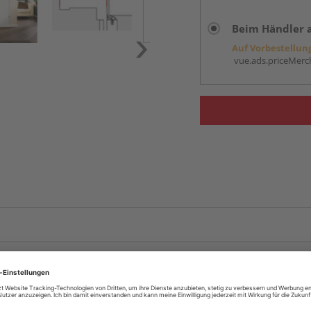
Beim Händler 
Auf Vorbestellun
vue.ads.priceMerch