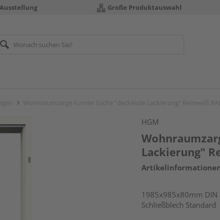
 Ausstellung
Große Produktauswahl
rgen
Wohnraumzarge Furnier Esche "deckende Lackierung" Reinweiß RA
HGM
Wohnraumzarg
Lackierung" R
Artikelinformatione
1985x985x80mm DIN re
Schließblech Standard