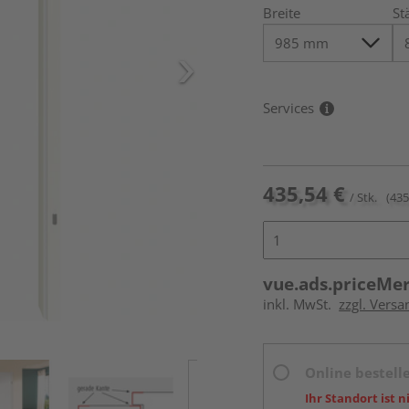
Breite
St
Services
435,54 €
/ Stk.
(435
vue.ads.priceMe
inkl. MwSt.
zzgl. Versa
Online bestell
Ihr Standort ist n