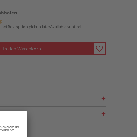
abholen
g:
antBox.option.pickup.laterAvailable.subtext
In den Warenkorb