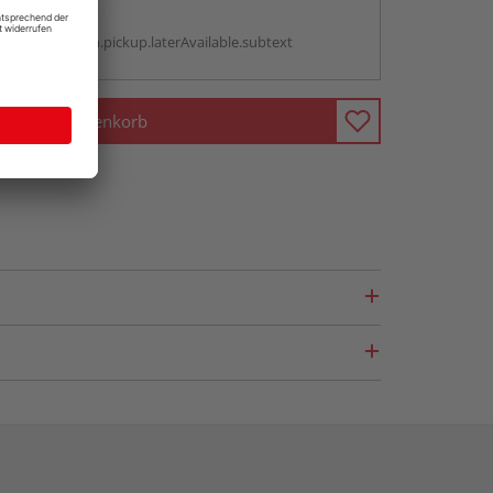
g:
antBox.option.pickup.laterAvailable.subtext
In den Warenkorb