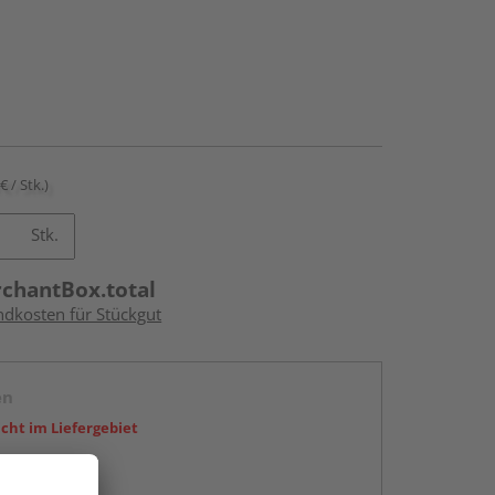
€ / Stk.)
Stk.
rchantBox.total
ndkosten für Stückgut
en
icht im Liefergebiet
abholen