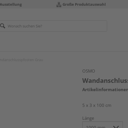
 Ausstellung
Große Produktauswahl
ndanschlusspfosten Grau
OSMO
Wandanschlus
Artikelinformatione
5 x 3 x 100 cm
Länge