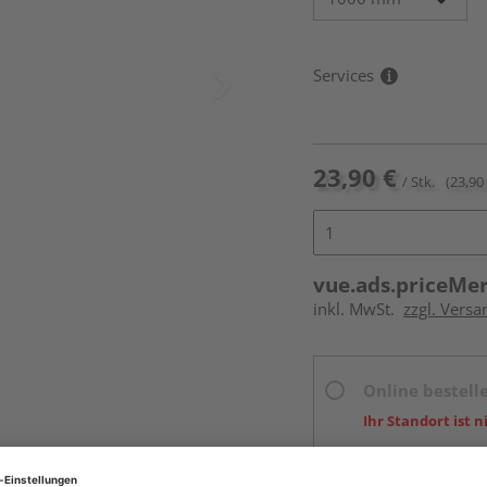
Services
23,90 €
/ Stk.
(23,90 
vue.ads.priceMe
inkl. MwSt.
zzgl. Versa
Online bestell
Ihr Standort ist n
Beim Händler 