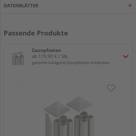
DATENBLÄTTER
Passende Produkte
Zaunpfosten
ab 179,90 € / Stk.
gesamte Kategorie Zaunpfosten entdecken
OS
elo
9 x 