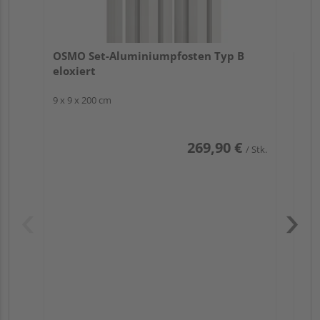
OSMO Set-Aluminiumpfosten Typ B
eloxiert
9 x 9 x 200 cm
269,90 €
/ Stk.
Pas