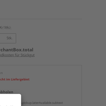
€ / Stk.)
Stk.
rchantBox.total
ndkosten für Stückgut
en
icht im Liefergebiet
abholen
g:
antBox.option.pickup.laterAvailable.subtext