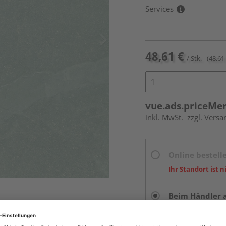
Services
48,61 €
/ Stk.
(48,61 
vue.ads.priceMe
inkl. MwSt.
zzgl. Versa
Online bestell
Ihr Standort ist n
Beim Händler 
Auf Vorbestellun
vue.ads.priceMerch