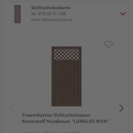
Sichtschutzzäune
ab 359,00 € / Stk.
mehr Sichtschutzzäune
Tr
Ku
Meh
TraumGarten Sichtschutzzaun
Kunststoff Nussbaum "LONGLIFE RIVA"