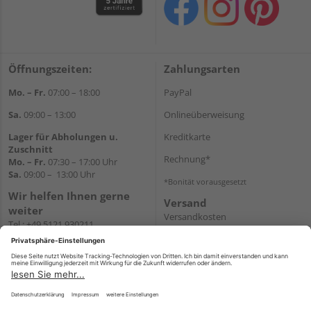
Öffnungszeiten:
Zahlungsarten
Mo. – Fr.
07:00 – 18:00
PayPal
Sa.
09:00 – 13:00
Onlineüberweisung
Lager für Abholungen u.
Kreditkarte
Zuschnitt
Rechnung*
Mo. – Fr.
07:30 – 17:00 Uhr
Sa.
09:00 – 13:00 Uhr
*Bonität vorausgesetzt
Wir helfen Ihnen gerne
Versand
weiter
Versandkosten
Tel.:
+49 5121 930211
E-Mail:
holzlandshop@holzland-
koester.de
Newsletter