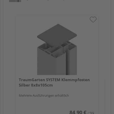
Tr
An
Meh
TraumGarten SYSTEM Klemmpfosten
Silber 8x8x105cm
Mehrere Ausführungen erhältlich
84,90 €
/ Stk.