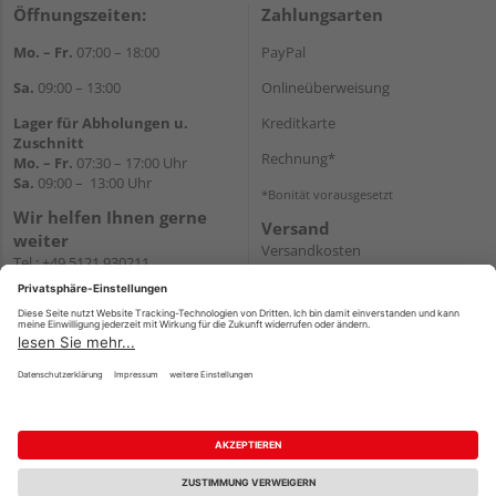
Öffnungszeiten:
Zahlungsarten
Mo. – Fr.
07:00 – 18:00
PayPal
Sa.
09:00 – 13:00
Onlineüberweisung
Lager für Abholungen u.
Kreditkarte
Zuschnitt
Rechnung*
Mo. – Fr.
07:30 – 17:00 Uhr
Sa.
09:00 – 13:00 Uhr
*Bonität vorausgesetzt
Wir helfen Ihnen gerne
Versand
weiter
Versandkosten
Tel.:
+49 5121 930211
E-Mail:
holzlandshop@holzland-
koester.de
Newsletter
Impressum
AGB
Widerruf
Datenschutz
Reservierungsbedingungen
Vertrag widerrufen