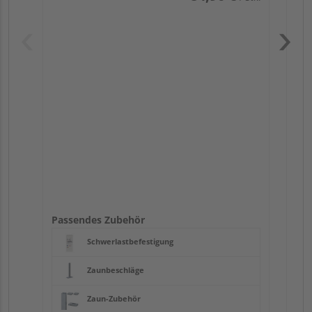
Pas
Passendes Zubehör
Schwerlastbefestigung
Zaunbeschläge
Zaun-Zubehör