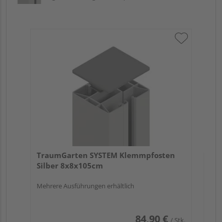
Tr
An
Meh
TraumGarten SYSTEM Klemmpfosten
Silber 8x8x105cm
Mehrere Ausführungen erhältlich
84,90 €
/ Stk.