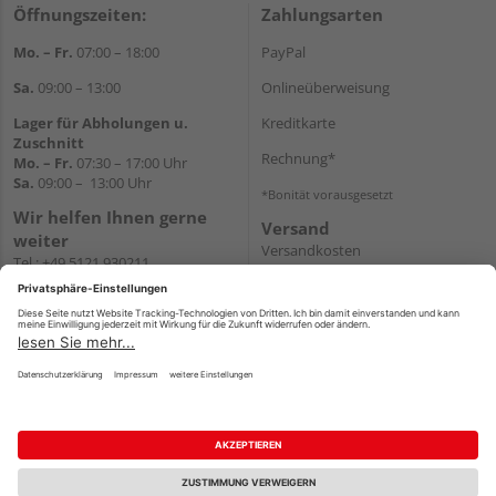
Öffnungszeiten:
Zahlungsarten
Mo. – Fr.
07:00 – 18:00
PayPal
Sa.
09:00 – 13:00
Onlineüberweisung
Lager für Abholungen u.
Kreditkarte
Zuschnitt
Rechnung*
Mo. – Fr.
07:30 – 17:00 Uhr
Sa.
09:00 – 13:00 Uhr
*Bonität vorausgesetzt
Wir helfen Ihnen gerne
Versand
weiter
Versandkosten
Tel.:
+49 5121 930211
E-Mail:
holzlandshop@holzland-
koester.de
Newsletter
Impressum
AGB
Widerruf
Datenschutz
Reservierungsbedingungen
Vertrag widerrufen