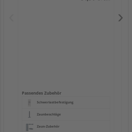
Pas
Passendes Zubehör
Schwerlastbefestigung
Zaunbeschläge
Zaun-Zubehör