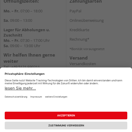
Öffnungszeiten:
Zahlungsarten
Mo. – Fr.
07:00 – 18:00
PayPal
Sa.
09:00 – 13:00
Onlineüberweisung
Lager für Abholungen u.
Kreditkarte
Zuschnitt
Rechnung*
Mo. – Fr.
07:30 – 17:00 Uhr
Sa.
09:00 – 13:00 Uhr
*Bonität vorausgesetzt
Wir helfen Ihnen gerne
Versand
weiter
Versandkosten
Tel.:
+49 5121 930211
E-Mail:
holzlandshop@holzland-
koester.de
Newsletter
Impressum
AGB
Widerruf
Datenschutz
Reservierungsbedingungen
Vertrag widerrufen