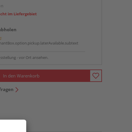
en
icht im Liefergebiet
abholen
g:
antBox.option.pickup.laterAvailable.subtext
sstellung - vor Ort ansehen.
In den Warenkorb
fragen