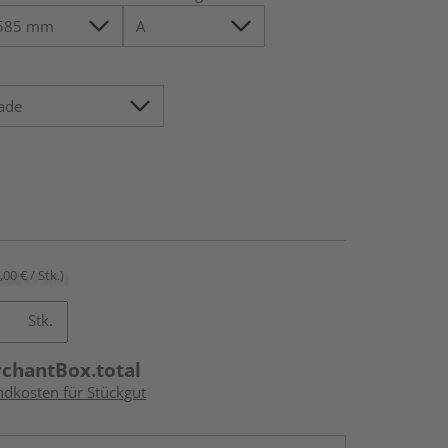
,00 € / Stk.)
Stk.
rchantBox.total
ndkosten für Stückgut