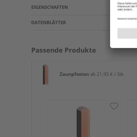
EIGENSCHAFTEN
DATENBLÄTTER
Passende Produkte
Zaunpfosten
ab 21,95 € / Stk.