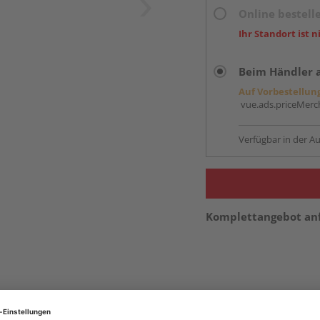
Online bestell
Ihr Standort ist n
Beim Händler 
Auf Vorbestellun
vue.ads.priceMerch
Verfügbar in der Au
Komplettangebot an