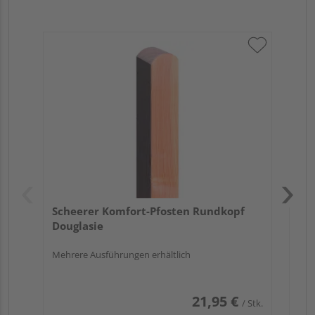
Sch
Do
Meh
Scheerer Komfort-Pfosten Rundkopf
Douglasie
Mehrere Ausführungen erhältlich
21,95 €
/ Stk.