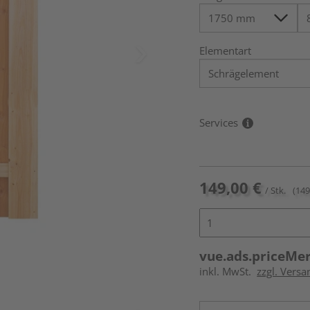
Elementart
Services
149,00 €
/ Stk.
(149
vue.ads.priceMe
inkl. MwSt.
zzgl. Versa