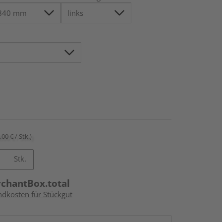
,00 € / Stk.)
Stk.
rchantBox.total
ndkosten für Stückgut