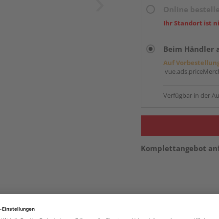
Online bestell
Ihr Standort ist n
Beim Händler 
Auf Vorbestellun
vue.ads.priceMerch
Verfügbar in der Au
Komplettangebot an