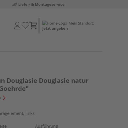
Liefer- & Montageservice
Mein Standort:
Jetzt angeben
un Douglasie Douglasie natur
"Goehrde"
n
hrägelement, links
eite
Ausführung