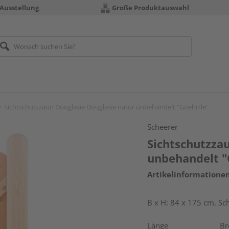
 Ausstellung
Große Produktauswahl
Sichtschutzzaun Douglasie Douglasie natur unbehandelt "Goehrde"
Scheerer
Sichtschutzza
unbehandelt 
Artikelinformatione
B x H: 84 x 175 cm, Sc
Länge
Br