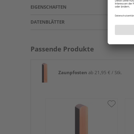
EIGENSCHAFTEN
DATENBLÄTTER
Passende Produkte
Zaunpfosten
ab 21,95 € / Stk.