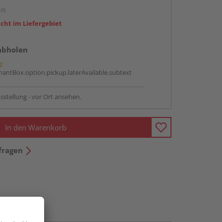
en
icht im Liefergebiet
abholen
g:
antBox.option.pickup.laterAvailable.subtext
sstellung - vor Ort ansehen.
In den Warenkorb
fragen