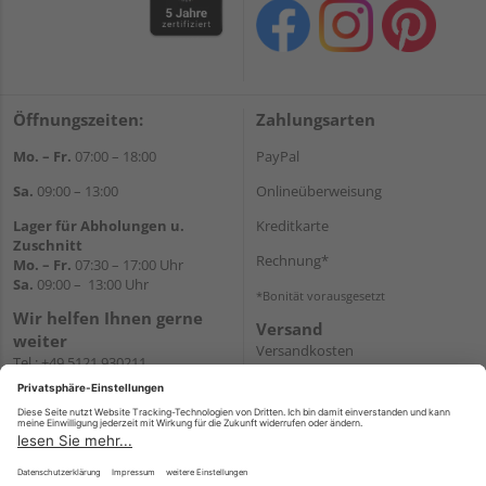
Öffnungszeiten:
Zahlungsarten
Mo. – Fr.
07:00 – 18:00
PayPal
Sa.
09:00 – 13:00
Onlineüberweisung
Lager für Abholungen u.
Kreditkarte
Zuschnitt
Rechnung*
Mo. – Fr.
07:30 – 17:00 Uhr
Sa.
09:00 – 13:00 Uhr
*Bonität vorausgesetzt
Wir helfen Ihnen gerne
Versand
weiter
Versandkosten
Tel.:
+49 5121 930211
E-Mail:
holzlandshop@holzland-
koester.de
Newsletter