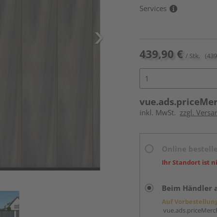
Services
439,90 €
/ Stk.
(439
vue.ads.priceMe
inkl. MwSt.
zzgl. Versa
Online bestell
Ihr Standort ist n
Beim Händler 
Auf Vorbestellun
vue.ads.priceMerch