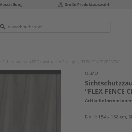
 Ausstellung
Große Produktauswahl
Sichtschutzzaun BPC coextrudiert Silvergrey "FLEX FENCE CREATIV"
OSMO
Sichtschutzzau
"FLEX FENCE C
Artikelinformatione
B x H: 184 x 188 cm, S