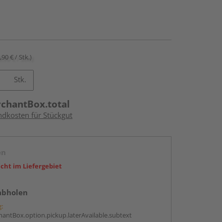
,90 € / Stk.)
Stk.
rchantBox.total
ndkosten für Stückgut
en
icht im Liefergebiet
abholen
g:
antBox.option.pickup.laterAvailable.subtext