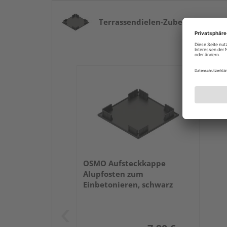
Terrassendielen-Zubehör
ab 7,90 €
OSMO Aufsteckkappe
Alupfosten zum
Einbetonieren, schwarz