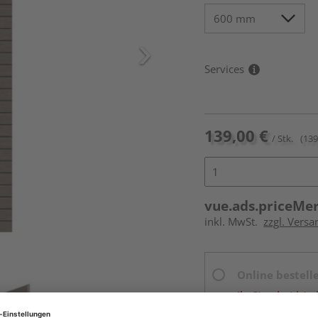
Services
139,00 €
/ Stk.
(139
vue.ads.priceMe
inkl. MwSt.
zzgl. Versa
Online bestell
Ihr Standort ist n