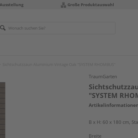
 Ausstellung
Große Produktauswahl
Sichtschutzzaun Aluminium Vintage Oak "SYSTEM RHOMBUS"
TraumGarten
Sichtschutzza
"SYSTEM RHO
Artikelinformatione
B x H: 60 x 180 cm, S
Breite