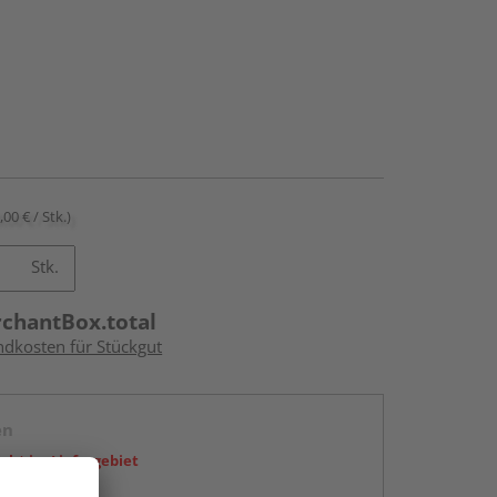
,00 € / Stk.)
Stk.
rchantBox.total
ndkosten für Stückgut
en
icht im Liefergebiet