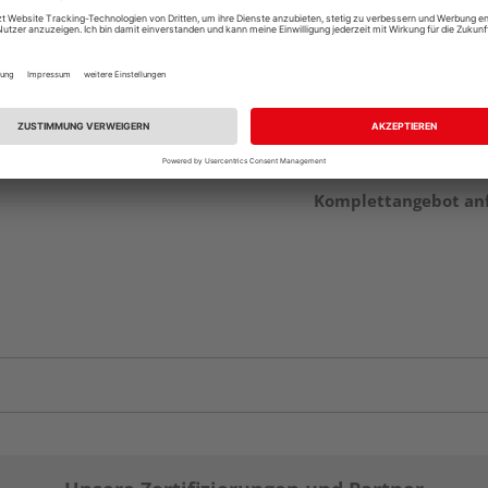
Beim Händler 
Auf Vorbestellun
vue.ads.priceMerch
Komplettangebot an