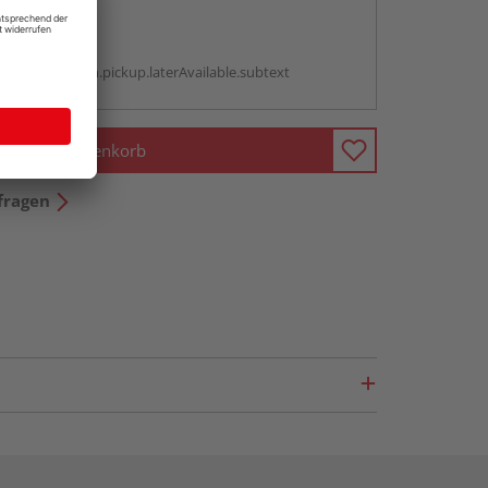
abholen
g:
antBox.option.pickup.laterAvailable.subtext
In den Warenkorb
fragen