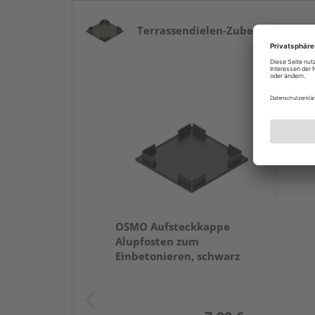
Terrassendielen-Zubehör
ab 7,90 €
OSMO Aufsteckkappe
Alupfosten zum
Einbetonieren, schwarz