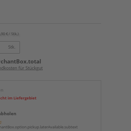
,90 € / Stk.)
Stk.
rchantBox.total
ndkosten für Stückgut
en
icht im Liefergebiet
abholen
g:
antBox.option.pickup.laterAvailable.subtext