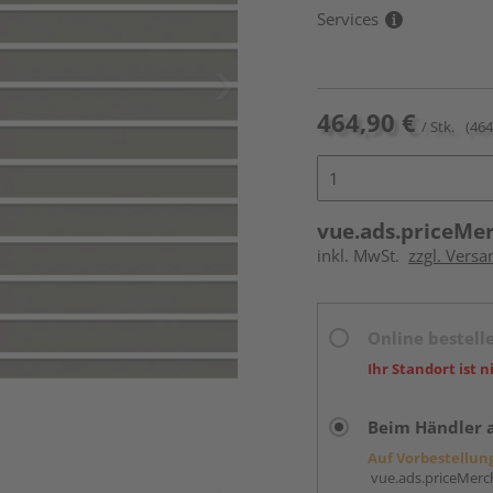
Services
464,90 €
/ Stk.
(464
vue.ads.priceMe
inkl. MwSt.
zzgl. Versa
Online bestell
Ihr Standort ist n
Beim Händler 
Auf Vorbestellun
vue.ads.priceMerch