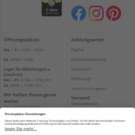
Öffnungszeiten:
Zahlungsarten
Mo. – Fr.
07:00 – 18:00
PayPal
Sa.
09:00 – 13:00
Onlineüberweisung
Lager für Abholungen u.
Kreditkarte
Zuschnitt
Rechnung*
Mo. – Fr.
07:30 – 17:00 Uhr
Sa.
09:00 – 13:00 Uhr
*Bonität vorausgesetzt
Wir helfen Ihnen gerne
Versand
weiter
Versandkosten
Tel.:
+49 5121 930211
E-Mail:
holzlandshop@holzland-
koester.de
Newsletter