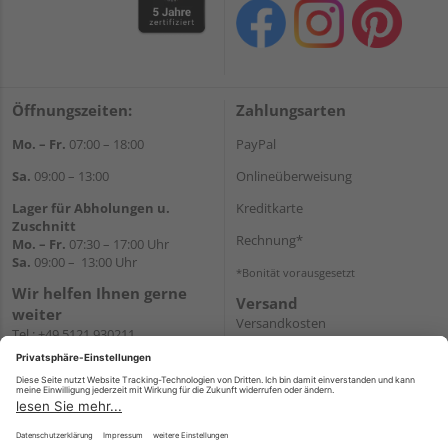
Öffnungszeiten:
Zahlungsarten
Mo. – Fr.
07:00 – 18:00
PayPal
Sa.
09:00 – 13:00
Onlineüberweisung
Lager für Abholungen u.
Kreditkarte
Zuschnitt
Rechnung*
Mo. – Fr.
07:30 – 17:00 Uhr
Sa.
09:00 – 13:00 Uhr
*Bonität vorausgesetzt
Wir helfen Ihnen gerne
Versand
weiter
Versandkosten
Tel.:
+49 5121 930211
E-Mail:
holzlandshop@holzland-
koester.de
Newsletter