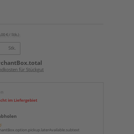
,00 € / Stk.)
Stk.
rchantBox.total
ndkosten für Stückgut
en
icht im Liefergebiet
abholen
g:
antBox.option.pickup.laterAvailable.subtext