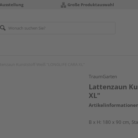
 Ausstellung
Große Produktauswahl
ttenzaun Kunststoff Weiß "LONGLIFE CARA XL"
TraumGarten
Lattenzaun Ku
XL"
Artikelinformatione
B x H: 180 x 90 cm, S