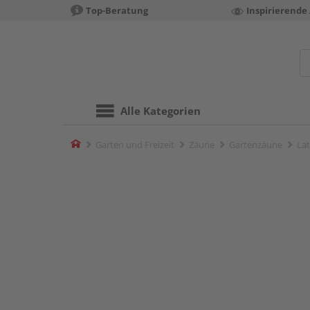
Top-Beratung
Inspirierende
Alle Kategorien
Home
Garten und Freizeit
Zäune
Gartenzäune
La