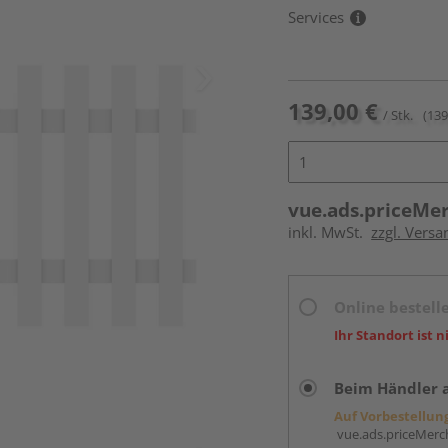
Services
139,00 €
/ Stk.
(139
vue.ads.priceMe
inkl. MwSt.
zzgl. Versa
Online bestell
Ihr Standort ist n
Beim Händler 
Auf Vorbestellun
vue.ads.priceMerch