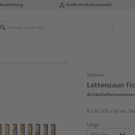
 Ausstellung
Große Produktauswahl
tenzaun Fichte KDI KD braun "Altmark"
Scheerer
Lattenzaun Fi
Artikelinformatione
B x H: 200 x 60 cm, S
Länge