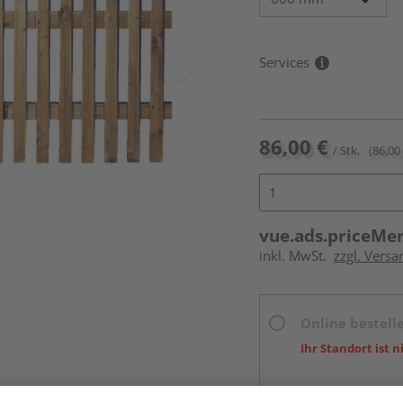
Services
86,00 €
/ Stk.
(86,00 
vue.ads.priceMe
inkl. MwSt.
zzgl. Versa
Online bestell
Ihr Standort ist n
Beim Händler 