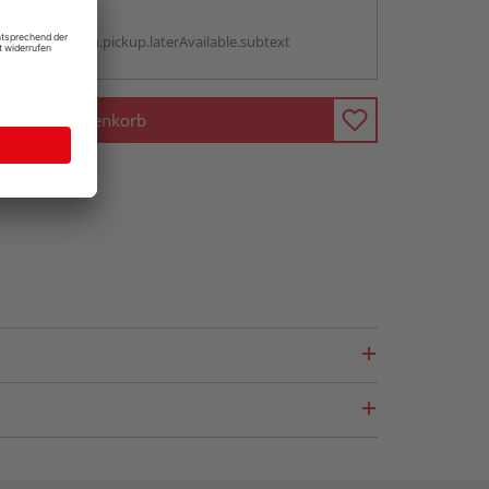
g:
antBox.option.pickup.laterAvailable.subtext
In den Warenkorb
fragen