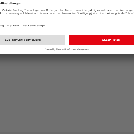
Auf Vorbestellun
vue.ads.priceMerch
Komplettangebot an