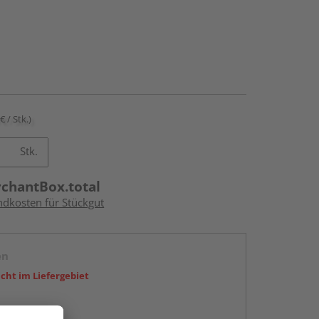
€ / Stk.)
Stk.
rchantBox.total
ndkosten für Stückgut
en
icht im Liefergebiet
abholen