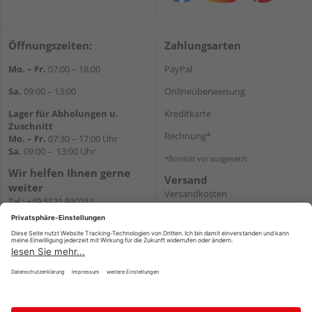
Öffnungszeiten:
Zahlungsarten
Mo. – Fr.
07:00 – 18:00
PayPal
Sa.
09:00 – 13:00
Onlineüberweisung
Lager für Abholungen u.
Kreditkarte
Zuschnitt
Rechnung*
Mo. – Fr.
07:30 – 17:00 Uhr
Sa.
09:00 – 13:00 Uhr
*Bonität vorausgesetzt
Wir helfen Ihnen gerne
Versand
weiter
Versandkosten
Tel.:
+49 5121 930211
E-Mail:
holzlandshop@holzland-
koester.de
Newsletter
Impressum
AGB
Widerruf
Datenschutz