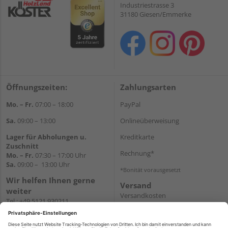
Industriestrasse 3
31180 Giesen/Emmerke
Öffnungszeiten:
Zahlungsarten
Mo. – Fr.
07:00 – 18:00
PayPal
Sa.
09:00 – 13:00
Onlineüberweisung
Lager für Abholungen u.
Kreditkarte
Zuschnitt
Rechnung*
Mo. – Fr.
07:30 – 17:00 Uhr
Sa.
09:00 – 13:00 Uhr
*Bonität vorausgesetzt
Wir helfen Ihnen gerne
Versand
weiter
Versandkosten
Tel.:
+49 5121 930211
E-Mail:
holzlandshop@holzland-
koester.de