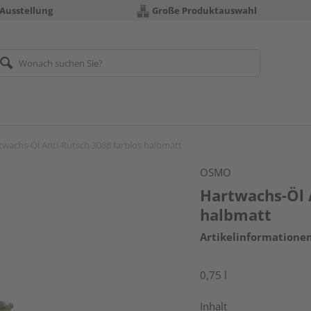
 Ausstellung
Große Produktauswahl
twachs-Öl Anti-Rutsch 3088 farblos halbmatt
OSMO
Hartwachs-Öl 
halbmatt
Artikelinformatione
0,75 l
Inhalt