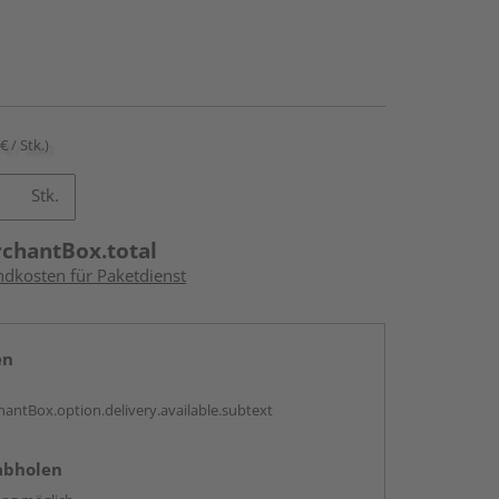
€ / Stk.)
Stk.
rchantBox.total
ndkosten für Paketdienst
en
antBox.option.delivery.available.subtext
abholen