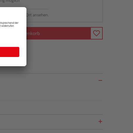
ng möglich
sstellung - vor Ort ansehen.
In den Warenkorb