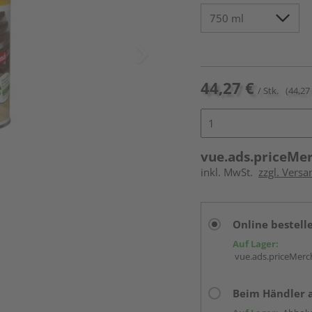
44,27 €
/ Stk.
(44,27 
vue.ads.priceMe
inkl. MwSt.
zzgl. Versa
Online bestell
Auf Lager:
vue.ads.priceMerch
Beim Händler 