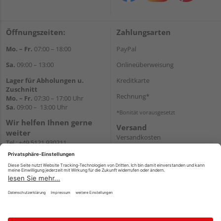
Öffnungszeiten:
Zahlungsarten
Mo. – Fr.
07:00 – 18:00
PayPal
Sa.
09:00 – 13:00
Onlineüberweisung
Lager für Abholungen u.
Kreditkarte
Zuschnitt
Rechnung*
Mo. – Fr.
07:30 – 17:00 Uhr
Sa.
09:00 – 13:00 Uhr
*Bonität vorausgesetzt
Wir helfen Ihnen gerne
Versand
weiter
Versandkosten
Tel.:
+49 5121 930211
E-Mail:
holzlandshop@holzland-
koester.de
Newsletter
Impressum
AGB
Widerruf
Datenschutz