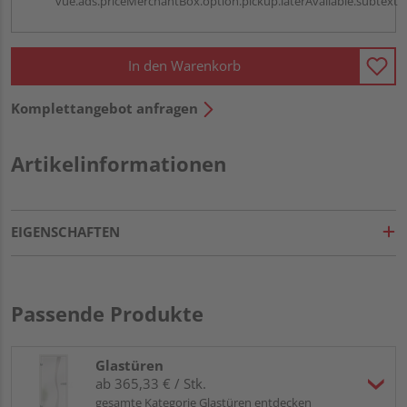
vue.ads.priceMerchantBox.option.pickup.laterAvailable.subtext
In den Warenkorb
Komplettangebot anfragen
Artikelinformationen
EIGENSCHAFTEN
Passende Produkte
Glastüren
ab 365,33 € / Stk.
gesamte Kategorie Glastüren entdecken