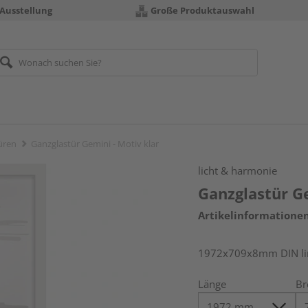
 Ausstellung
Große Produktauswahl
üren
Ganzglastür Gemini - Motiv klar
licht & harmonie
Ganzglastür Ge
Artikelinformatione
1972x709x8mm DIN link
Länge
Br