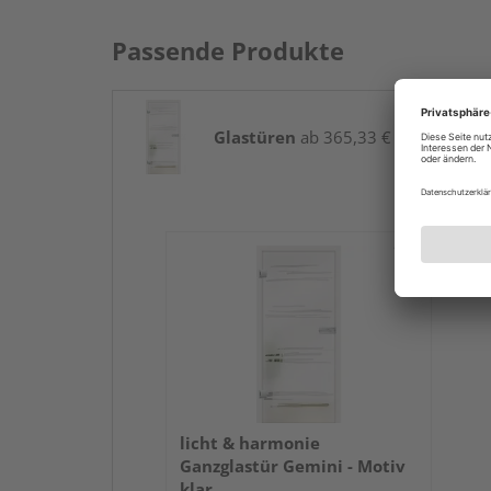
Passende Produkte
Glastüren
ab 365,33 € / Stk.
licht & harmonie
Ganzglastür Gemini - Motiv
klar