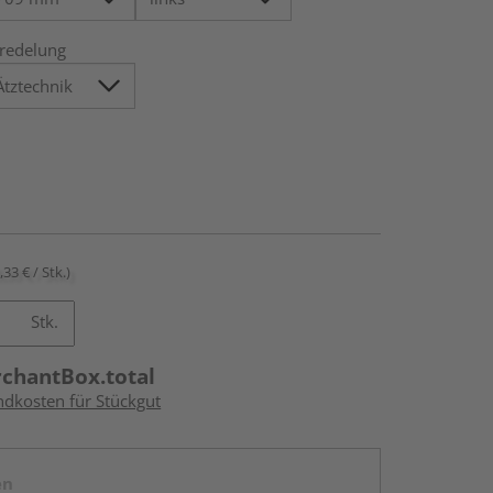
redelung
,33 € / Stk.)
Stk.
rchantBox.total
ndkosten für Stückgut
en