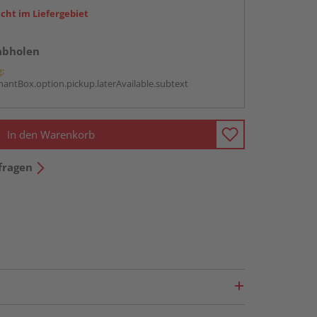
icht im Liefergebiet
abholen
g:
antBox.option.pickup.laterAvailable.subtext
In den Warenkorb
fragen