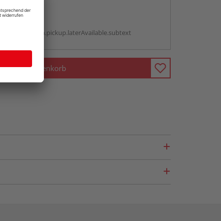
abholen
g:
antBox.option.pickup.laterAvailable.subtext
In den Warenkorb