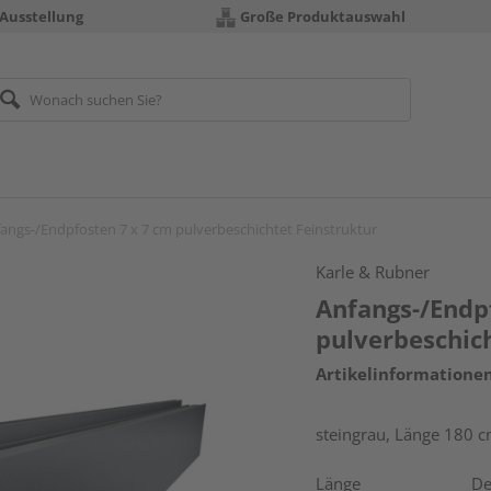
 Ausstellung
Große Produktauswahl
angs-/Endpfosten 7 x 7 cm pulverbeschichtet Feinstruktur
Karle & Rubner
Anfangs-/Endp
pulverbeschic
Artikelinformatione
steingrau, Länge 180 
Länge
De