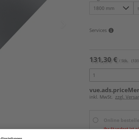
Services
131,30 €
/ Stk.
(131
vue.ads.priceMe
inkl. MwSt.
zzgl. Versa
Online bestell
Ihr Standort ist n