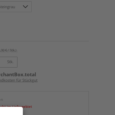
,30 € / Stk.)
Stk.
rchantBox.total
ndkosten für Stückgut
en
icht im Liefergebiet