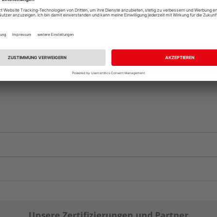
Beim Händler 
Auf Vorbestellun
vue.ads.priceMerch
Unsere Zertifizierungen und Partner