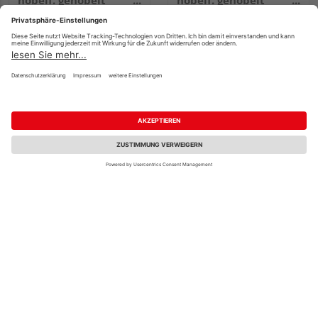
hobelf. gehobelt
hobelf. gehobelt
unbehandelt
unbehandelt
26x92mm, 3,6m
32x140mm, 4,2m
78,90 €
88,20 €
/ m²
/ m²
Fachberatung
OSMO Rautenprofil
OSMO Cono kanad.
Blackstripe kanad.
Lärche VEH Top
Douglasie VEH Top
gehobelt unbehandelt
riffelg. 905 Patina,
26/13x146mm, 3,66m
Feder schwarz