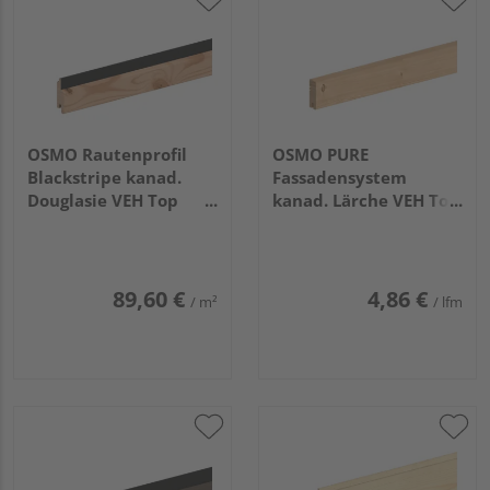
OSMO Rautenprofil
OSMO PURE
Blackstripe kanad.
Fassadensystem
Douglasie VEH Top
kanad. Lärche VEH Top
gehobelt Feder
gehobelt unbehandelt
schwarz 27x96mm,
21x68mm, 5,18m
5,18m
89,60 €
4,86 €
/ m²
/ lfm