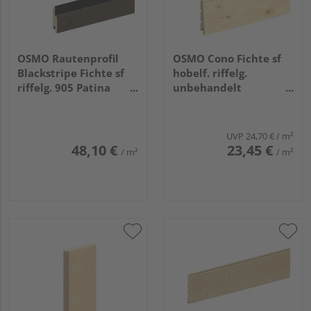
OSMO Rautenprofil
OSMO Cono Fichte sf
Blackstripe Fichte sf
hobelf. riffelg.
riffelg. 905 Patina
unbehandelt
endbehandelt, Feder
26/13x146mm, 5,4m
schwarz 21x96mm,
3,9m
UVP
24,70 €
/ m²
48,10 €
23,45 €
/ m²
/ m²