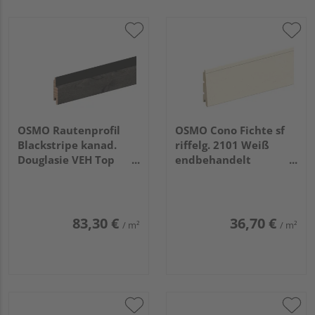
OSMO Rautenprofil
OSMO Cono Fichte sf
Blackstripe kanad.
riffelg. 2101 Weiß
Douglasie VEH Top
endbehandelt
riffelg. 905 Patina,
26/13x146mm, 5,4m
Feder schwarz
21x96mm, 4,27m
83,30 €
36,70 €
/ m²
/ m²