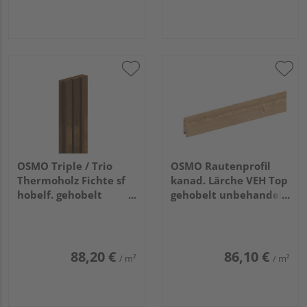
OSMO Triple / Trio
OSMO Rautenprofil
Thermoholz Fichte sf
kanad. Lärche VEH Top
hobelf. gehobelt
gehobelt unbehandelt
unbehandelt
27x96mm, 5,18m
32x140mm, 4,5m
88,20 €
86,10 €
/ m²
/ m²