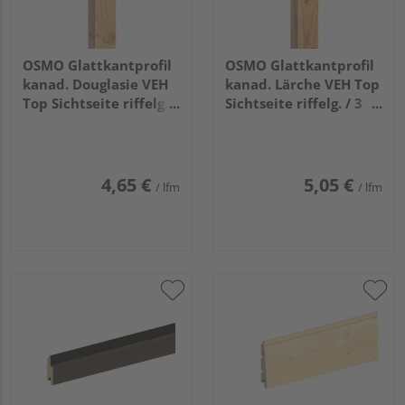
OSMO Glattkantprofil
OSMO Glattkantprofil
kanad. Douglasie VEH
kanad. Lärche VEH Top
Top Sichtseite riffelg. /
Sichtseite riffelg. / 3
3 Seiten gehobelt
Seiten gehobelt
unbehandelt
unbehandelt
21x68mm, 5,18m
21x68mm, 4,88m
4,65 €
5,05 €
/ lfm
/ lfm