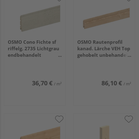
OSMO Cono Fichte sf
OSMO Rautenprofil
riffelg. 2735 Lichtgrau
kanad. Lärche VEH Top
endbehandelt
gehobelt unbehandelt
26/13x146mm, 5,4m
27x96mm, 3,66m
36,70 €
86,10 €
/ m²
/ m²