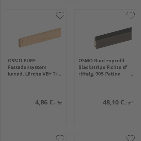
OSMO PURE
OSMO Rautenprofil
Fassadensystem
Blackstripe Fichte sf
kanad. Lärche VEH Top
riffelg. 905 Patina
gehobelt unbehandelt
endbehandelt, Feder
21x68mm, 4,88m
schwarz 21x96mm,
5,1m
4,86 €
48,10 €
/ lfm
/ m²