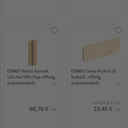
OSMO Verto kanad.
OSMO Cono Fichte sf
Lärche VEH Top riffelg.
hobelf. riffelg.
unbehandelt
unbehandelt
21x68mm, 5,18m
26/13x146mm, 4,8m
UVP
24,70 €
/ m²
68,70 €
23,45 €
/ m²
/ m²