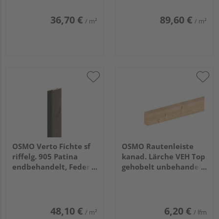
3,66m
36,70 €
89,60 €
/ m²
/ m²
OSMO Verto Fichte sf
OSMO Rautenleiste
riffelg. 905 Patina
kanad. Lärche VEH Top
endbehandelt, Feder
gehobelt unbehandelt
schwarz 21x96mm,
27x68mm, 4,88m
4,2m
48,10 €
6,20 €
/ m²
/ lfm