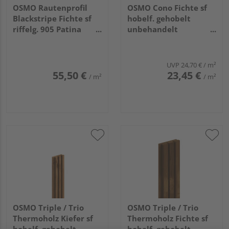
OSMO Rautenprofil
OSMO Cono Fichte sf
Blackstripe Fichte sf
hobelf. gehobelt
riffelg. 905 Patina
unbehandelt
endbehandelt, Feder
26/13x146mm, 3,6m
schwarz 27x96mm,
5,1m
UVP
24,70 €
/ m²
55,50 €
23,45 €
/ m²
/ m²
OSMO Triple / Trio
OSMO Triple / Trio
Thermoholz Kiefer sf
Thermoholz Fichte sf