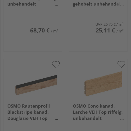
unbehandelt
gehobelt unbehandelt
21x68mm, 4,27m
22x121mm, 4,2m
UVP
26,75 €
/ m²
68,70 €
25,11 €
/ m²
/ m²
OSMO Rautenprofil
OSMO Cono kanad.
Blackstripe kanad.
Lärche VEH Top riffelg.
Douglasie VEH Top
unbehandelt
gehobelt Feder
26/13x146mm, 4,88m
schwarz 27x96mm,