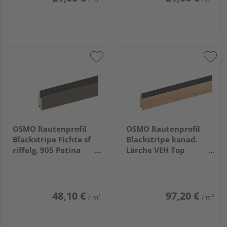
OSMO Rautenprofil
OSMO Rautenprofil
Blackstripe Fichte sf
Blackstripe kanad.
riffelg. 905 Patina
Lärche VEH Top
endbehandelt, Feder
gehobelt Feder
schwarz 21x96mm,
schwarz 27x96mm,
4,2m
4,27m
48,10 €
97,20 €
/ m²
/ m²