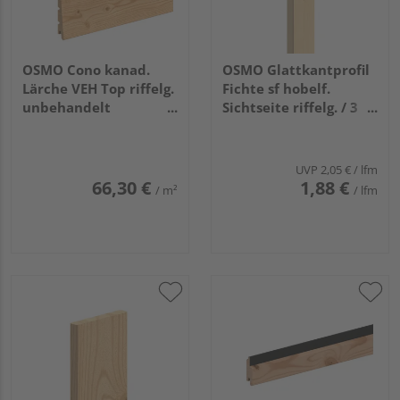
OSMO Cono kanad.
OSMO Glattkantprofil
Lärche VEH Top riffelg.
Fichte sf hobelf.
unbehandelt
Sichtseite riffelg. / 3
26/13x146mm, 4,27m
Seiten gehobelt
unbehandelt
21x68mm, 4,8m
UVP
2,05 €
/ lfm
66,30 €
1,88 €
/ m²
/ lfm