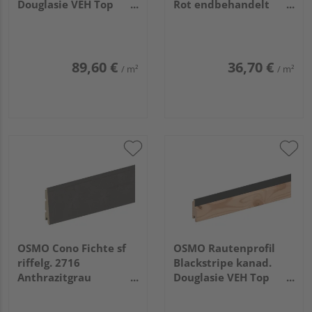
Douglasie VEH Top
Rot endbehandelt
gehobelt Feder
26/13x146mm, 5,4m
schwarz 27x96mm,
2,44m
89,60 €
36,70 €
/ m²
/ m²
OSMO Cono Fichte sf
OSMO Rautenprofil
riffelg. 2716
Blackstripe kanad.
Anthrazitgrau
Douglasie VEH Top
endbehandelt
gehobelt Feder
26/13x146mm, 5,4m
schwarz 27x96mm,