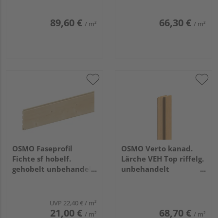
3,05m
89,60 €
66,30 €
/ m²
/ m²
OSMO Faseprofil
OSMO Verto kanad.
Fichte sf hobelf.
Lärche VEH Top riffelg.
gehobelt unbehandelt
unbehandelt
19x146mm, 3m
21x68mm, 4,88m
UVP
22,40 €
/ m²
21,00 €
68,70 €
/ m²
/ m²