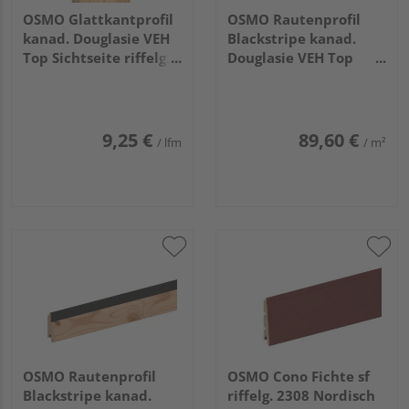
OSMO Glattkantprofil
OSMO Rautenprofil
kanad. Douglasie VEH
Blackstripe kanad.
Top Sichtseite riffelg. /
Douglasie VEH Top
3 Seiten gehobelt
gehobelt Feder
unbehandelt
schwarz 27x96mm,
21x143mm, 4,88m
4,27m
9,25 €
89,60 €
/ lfm
/ m²
OSMO Rautenprofil
OSMO Cono Fichte sf
Blackstripe kanad.
riffelg. 2308 Nordisch