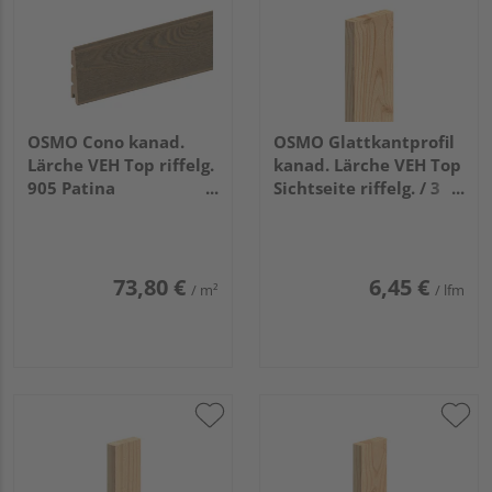
OSMO Cono kanad.
OSMO Glattkantprofil
Lärche VEH Top riffelg.
kanad. Lärche VEH Top
905 Patina
Sichtseite riffelg. / 3
vorbehandelt
Seiten gehobelt
26/13x146mm, 4,88m
unbehandelt
21x93mm, 5,18m
73,80 €
6,45 €
/ m²
/ lfm