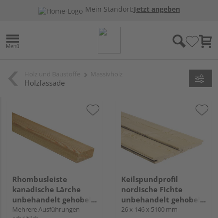
Mein Standort:
Jetzt angeben
Holz und Baustoffe
Massivholz
Holzfassade
Rhombusleiste
Keilspundprofil
kanadische Lärche
nordische Fichte
unbehandelt gehobelt
unbehandelt gehobelt
hobelfallend
Mehrere Ausführungen
u/s hobelfallend
26 x 146 x 5100 mm