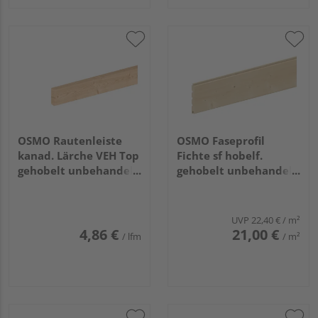
OSMO Rautenleiste
OSMO Faseprofil
kanad. Lärche VEH Top
Fichte sf hobelf.
gehobelt unbehandelt
gehobelt unbehandelt
21x68mm, 4,27m
19x146mm, 4,2m
UVP
22,40 €
/ m²
4,86 €
21,00 €
/ lfm
/ m²