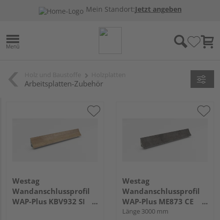
Mein Standort:
Jetzt angeben
Holz und Baustoffe
Holzplatten
Arbeitsplatten-Zubehör
Westag
Westag
Wandanschlussprofil
Wandanschlussprofil
WAP-Plus KBV932 SI
WAP-Plus ME873 CE
atacama kirschbaum -
metall versicolour
Länge 3000 mm