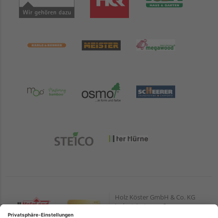
Holz Köster GmbH & Co. KG
Industriestrasse 3
31180 Giesen/Emmerke