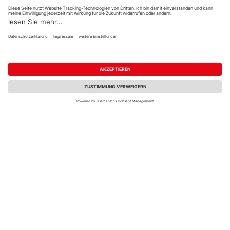
Öffnungszeiten:
Zahlungsarten
Mo. – Fr.
07:00 – 18:00
PayPal
Sa.
09:00 – 13:00
Onlineüberweisung
Lager für Abholungen u.
Kreditkarte
Zuschnitt
Rechnung*
Mo. – Fr.
07:30 – 17:00 Uhr
Sa.
09:00 – 13:00 Uhr
*Bonität vorausgesetzt
Wir helfen Ihnen gerne
Versand
weiter
Versandkosten
Tel.:
+49 5121 930211
E-Mail:
holzlandshop@holzland-
koester.de
Newsletter