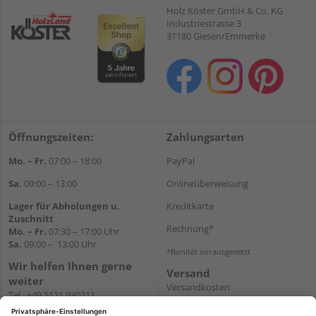
Holz Köster GmbH & Co. KG
Industriestrasse 3
31180 Giesen/Emmerke
Öffnungszeiten:
Zahlungsarten
Mo. – Fr.
07:00 – 18:00
PayPal
Sa.
09:00 – 13:00
Onlineüberweisung
Lager für Abholungen u.
Kreditkarte
Zuschnitt
Rechnung*
Mo. – Fr.
07:30 – 17:00 Uhr
Sa.
09:00 – 13:00 Uhr
*Bonität vorausgesetzt
Wir helfen Ihnen gerne
Versand
weiter
Versandkosten
Tel.:
+49 5121 930211
E-Mail:
holzlandshop@holzland-