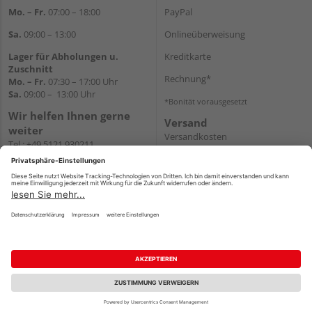
Mo. – Fr.
07:00 – 18:00
PayPal
Sa.
09:00 – 13:00
Onlineüberweisung
Lager für Abholungen u.
Kreditkarte
Zuschnitt
Rechnung*
Mo. – Fr.
07:30 – 17:00 Uhr
Sa.
09:00 – 13:00 Uhr
*Bonität vorausgesetzt
Wir helfen Ihnen gerne
Versand
weiter
Versandkosten
Tel.:
+49 5121 930211
E-Mail:
holzlandshop@holzland-
koester.de
Newsletter
Impressum
AGB
Widerruf
Datenschutz
Reservierungsbedingungen
Vertrag widerrufen
©
HolzLand GmbH