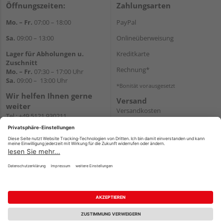
Öffnungszeiten:
Zahlungsarten
Mo. – Fr.
07:00 – 18:00
PayPal
Sa.
09:00 – 13:00
Onlineüberweisung
Lager für Abholungen u.
Kreditkarte
Zuschnitt
Rechnung*
Mo. – Fr.
07:30 – 17:00 Uhr
Sa.
09:00 – 13:00 Uhr
*Bonität vorausgesetzt
Wir helfen Ihnen gerne
Versand
weiter
Versandkosten
Tel.:
+49 5121 930211
E-Mail:
holzlandshop@holzland-
koester.de
Newsletter
Impressum
AGB
Widerruf
Datenschutz
Reservierungsbedingungen
Vertrag widerrufen