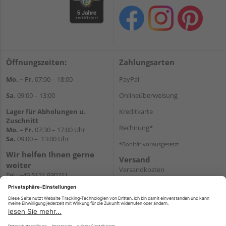
Öffnungszeiten:
Zahlungsarten
Mo. – Fr.
07:00 – 18:00
PayPal
Sa.
09:00 – 13:00
Onlineüberweisung
Lager für Abholungen u.
Kreditkarte
Zuschnitt
Rechnung*
Mo. – Fr.
07:30 – 17:00 Uhr
Sa.
09:00 – 13:00 Uhr
*Bonität vorausgesetzt
Wir helfen Ihnen gerne
Versand
weiter
Versandkosten
Tel.:
+49 5121 930211
E-Mail:
holzlandshop@holzland-
koester.de
Newsletter