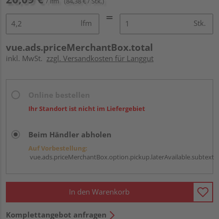
/ lfm
(84,38 € / Stk.)
lfm
Stk.
vue.ads.priceMerchantBox.total
inkl. MwSt.
zzgl. Versandkosten für Langgut
Online bestellen
Ihr Standort ist nicht im Liefergebiet
Beim Händler abholen
Auf Vorbestellung:
vue.ads.priceMerchantBox.option.pickup.laterAvailable.subtext
In den Warenkorb
Komplettangebot anfragen