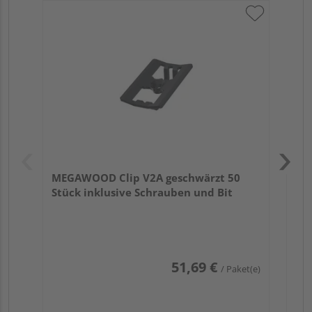
ME
ink
MEGAWOOD Clip V2A geschwärzt 50
Stück inklusive Schrauben und Bit
51,69 €
/ Paket(e)