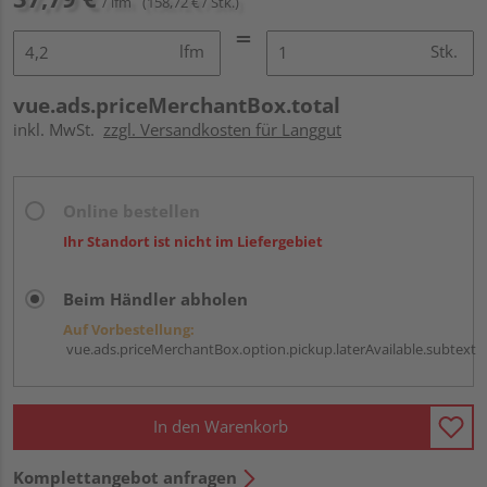
/ lfm
(158,72 € / Stk.)
lfm
Stk.
vue.ads.priceMerchantBox.total
inkl. MwSt.
zzgl. Versandkosten für Langgut
Online bestellen
Ihr Standort ist nicht im Liefergebiet
Beim Händler abholen
Auf Vorbestellung:
vue.ads.priceMerchantBox.option.pickup.laterAvailable.subtext
In den Warenkorb
Komplettangebot anfragen