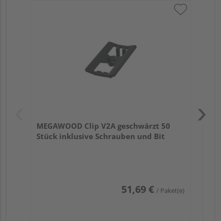
ME
ink
MEGAWOOD Clip V2A geschwärzt 50
Stück inklusive Schrauben und Bit
51,69 €
/ Paket(e)