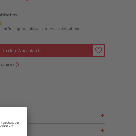
abholen
g:
antBox.option.pickup.laterAvailable.subtext
In den Warenkorb
fragen