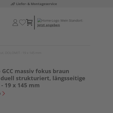
Liefer- & Montageservice
Mein Standort:
Jetzt angeben
e Nut, DOLOMIT - 19 x 145 mm
e GCC massiv fokus braun
iduell strukturiert, längsseitige
- 19 x 145 mm
n