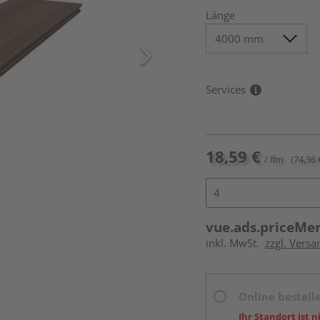
Länge
Services
18,59 €
/ lfm
(74,36 
vue.ads.priceMe
inkl. MwSt.
zzgl. Vers
Online bestell
Ihr Standort ist n