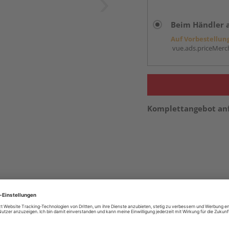
Beim Händler 
Auf Vorbestellun
vue.ads.priceMerch
Komplettangebot an