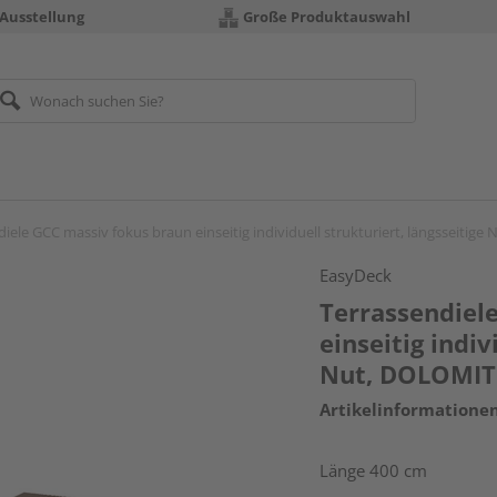
 Ausstellung
Große Produktauswahl
iele GCC massiv fokus braun einseitig individuell strukturiert, längsseitig
EasyDeck
Terrassendiel
einseitig indiv
Nut, DOLOMIT 
Artikelinformatione
Länge 400 cm