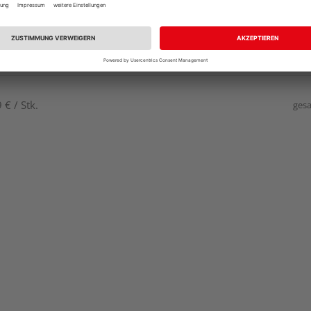
€ / Stk.
gesa