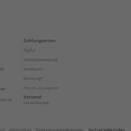
Zahlungsarten
PayPal
Onlineüberweisung
itt
Kreditkarte
Rechnung*
ter
*Bonität vorausgesetzt
Versand
ster.de
Versandkosten
ruf
Datenschutz
Reservierungsbedingungen
Vertrag widerrufen