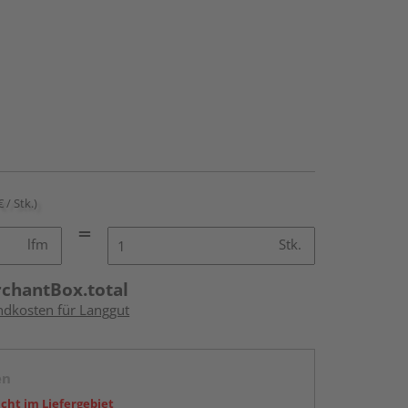
€ / Stk.)
lfm
Stk.
rchantBox.total
andkosten für Langgut
en
icht im Liefergebiet