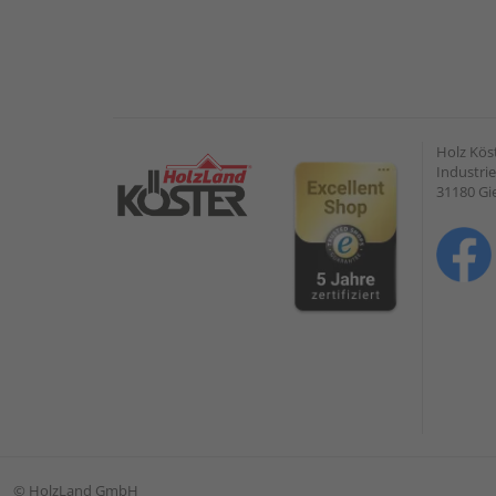
Holz Kös
Industrie
31180 G
©
HolzLand GmbH