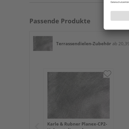
Passende Produkte
Terrassendielen-Zubehör
ab 20,39 
Karle & Rubner Planex-CP2-