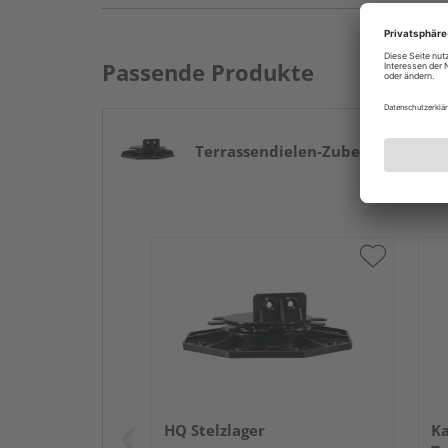
Passende Produkte
Terrassendielen-Zubehör
ab 3,95 €
HQ Stelzlager
Ka