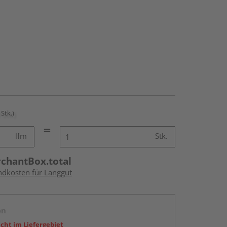
 Stk.)
lfm
Stk.
rchantBox.total
andkosten für Langgut
en
icht im Liefergebiet