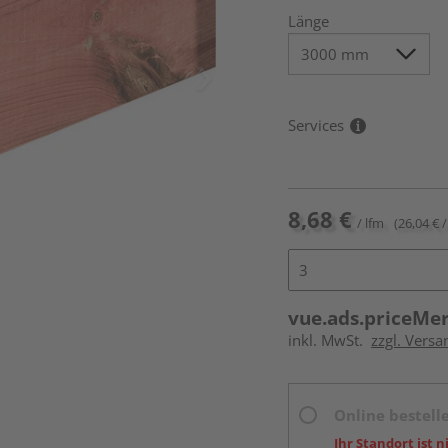
Länge
Services
8,68 €
/ lfm
(26,04 € /
vue.ads.priceMe
inkl. MwSt.
zzgl. Vers
Online bestell
Ihr Standort ist n