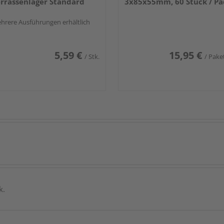
rrassenlager Standard
3x85x55mm, 60 Stück / Pa
hrere Ausführungen erhältlich
5,59 €
15,95 €
/ Stk.
/ Pake
k.