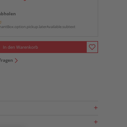
abholen
g:
antBox.option.pickup.laterAvailable.subtext
In den Warenkorb
fragen