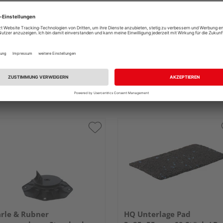
 / Stk.
gesa
rle & Rubner
HQ Unterlage Pad