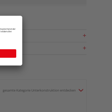
Terrassendielen handelt es sich um
ese überzeugen mit einem angenehm
iner
Materialersparnis
, die sich auch
irkt.
Varianten zeigen sich die innen hohlen
ltbar, dafür lassen sich durch die Leerräume
– optimal für den Anschluss elektrisch
wie zum Beispiel
Terrassenbeleuchtungen
!
im Zuschnitt bitte unbedingt auf die
 Kammern.
gesamte Kategorie Unterkonstruktion entdecken
lbraune Farbgebung der Dielen sorgt für eine
ilvollen Kontrast bilden zum Beispiel
helle