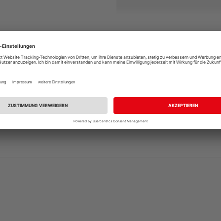
Aufbau
 HQ ist aus
Bamboo Plastic
Bei den vorliegenden BPC 
aturfaser-Verbundwerkstoff,
Hohlkammerprofile
. Di
igen Tropenhölzern messen
geringen Gewicht
und e
günstig
auf den Preis ausw
hwachsenden (und daher
Im Vergleich zu massiven 
widerstandsfähigem
Elemente etwas weniger ha
wunderbar
Kabel führen
betriebener Accessoires, 
 und Pilzbefall
– dies sind
or-Bereich
!
Unser
Tipp
: Achten Sie be
Versiegelung der offenen
Optik & Pflege
Edel und exklusiv
: Die dunke
genden BPC Terrassenbelag
exquisite Wirkung
. Einen st
onstruktion
(UK) auf. Wir