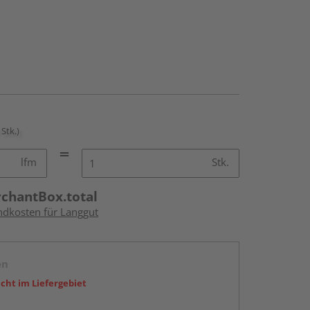
 Stk.)
lfm
Stk.
rchantBox.total
andkosten für Langgut
en
icht im Liefergebiet