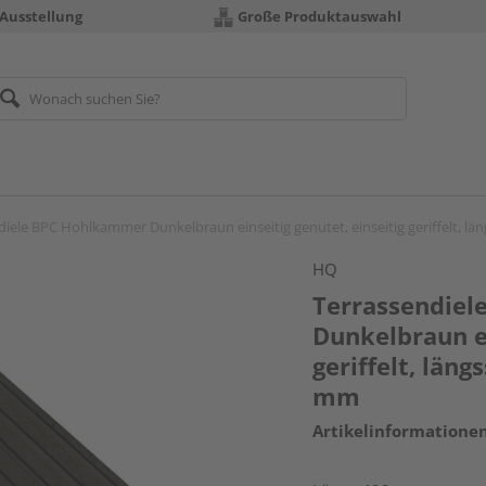
 Ausstellung
Große Produktauswahl
iele BPC Hohlkammer Dunkelbraun einseitig genutet, einseitig geriffelt, län
HQ
Terrassendie
Dunkelbraun ei
geriffelt, läng
mm
Artikelinformatione