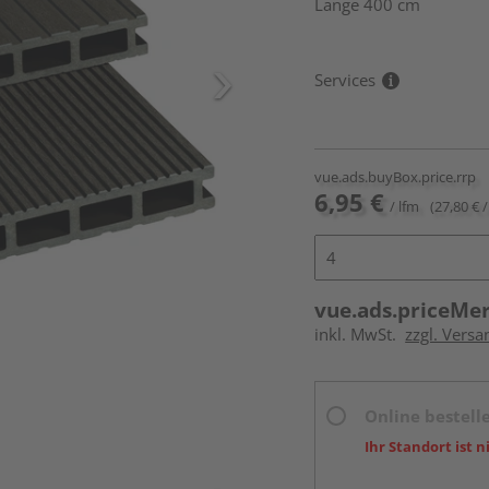
Länge 400 cm
Services
vue.ads.buyBox.price.rrp
6,95 €
/ lfm
(27,80 € /
vue.ads.priceMe
inkl. MwSt.
zzgl. Vers
Online bestell
Ihr Standort ist n