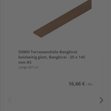
ein
Ban
Meh
OSMO Terrassendiele Bangkirai
beidseitig glatt, Bangkirai - 25 x 145
mm R3
Länge 427 cm
16,66 €
/ lfm
Pas