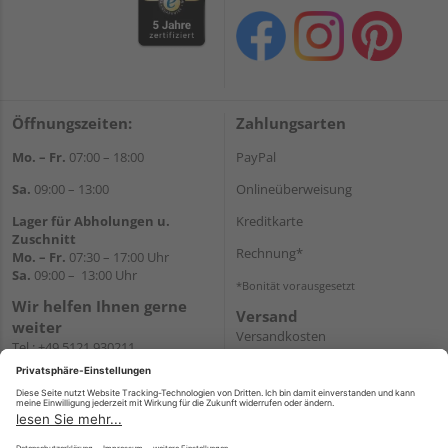
Öffnungszeiten:
Zahlungsarten
Mo. – Fr.
07:00 – 18:00
PayPal
Sa.
09:00 – 13:00
Onlineüberweisung
Lager für Abholungen u.
Kreditkarte
Zuschnitt
Rechnung*
Mo. – Fr.
07:30 – 17:00 Uhr
Sa.
09:00 – 13:00 Uhr
*Bonität vorausgesetzt
Wir helfen Ihnen gerne
Versand
weiter
Versandkosten
Tel.:
+49 5121 930211
E-Mail:
holzlandshop@holzland-
koester.de
Newsletter