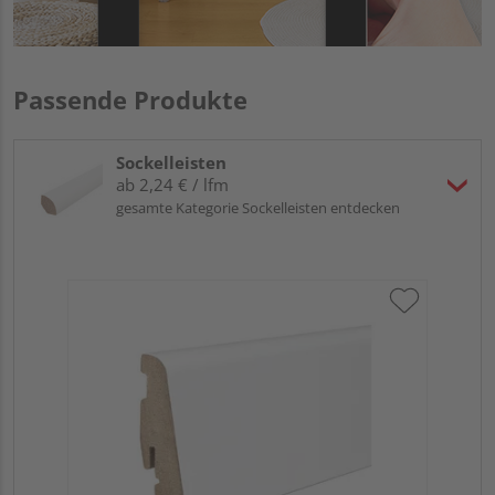
Passende Produkte
Sockelleisten
ab 2,24 € / lfm
gesamte Kategorie Sockelleisten entdecken
HA
wei