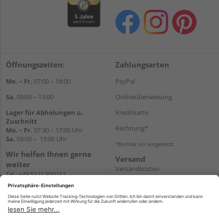
Öffnungszeiten:
Zahlungsarten
Mo. – Fr.
07:00 – 18:00
PayPal
Sa.
09:00 – 13:00
Onlineüberweisung
Lager für Abholungen u.
Kreditkarte
Zuschnitt
Rechnung*
Mo. – Fr.
07:30 – 17:00 Uhr
Sa.
09:00 – 13:00 Uhr
*Bonität vorausgesetzt
Wir helfen Ihnen gerne
Versand
weiter
Versandkosten
Tel.:
+49 5121 930211
E-Mail:
holzlandshop@holzland-
koester.de
Newsletter