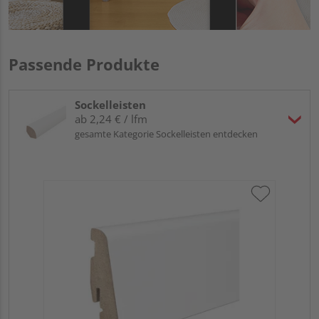
Passende Produkte
Sockelleisten
ab 2,24 € / lfm
gesamte Kategorie Sockelleisten entdecken
HA
wei