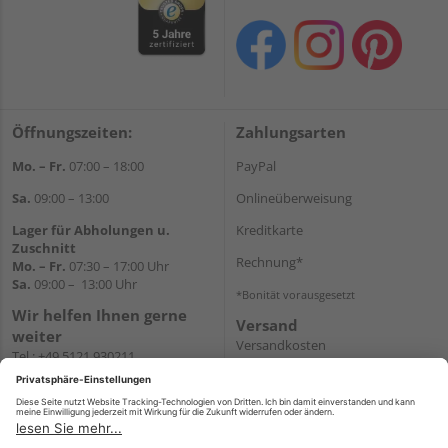
Öffnungszeiten:
Zahlungsarten
Mo. – Fr.
07:00 – 18:00
PayPal
Sa.
09:00 – 13:00
Onlineüberweisung
Lager für Abholungen u.
Kreditkarte
Zuschnitt
Rechnung*
Mo. – Fr.
07:30 – 17:00 Uhr
Sa.
09:00 – 13:00 Uhr
*Bonität vorausgesetzt
Wir helfen Ihnen gerne
Versand
weiter
Versandkosten
Tel.:
+49 5121 930211
E-Mail:
holzlandshop@holzland-
koester.de
Newsletter