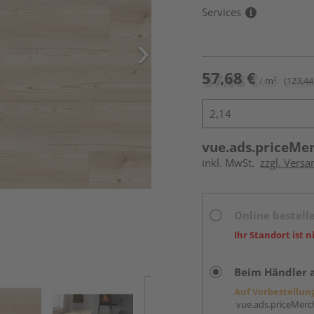
Services
57,68 €
/ m²
(123,44
vue.ads.priceMe
inkl. MwSt.
zzgl. Versa
Online bestell
Ihr Standort ist n
Beim Händler 
Auf Vorbestellun
vue.ads.priceMerch