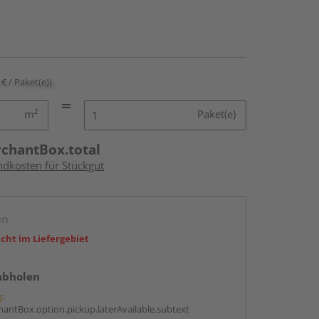
 € / Paket(e))
m²
Paket(e)
rchantBox.total
ndkosten für Stückgut
en
icht im Liefergebiet
abholen
g:
antBox.option.pickup.laterAvailable.subtext