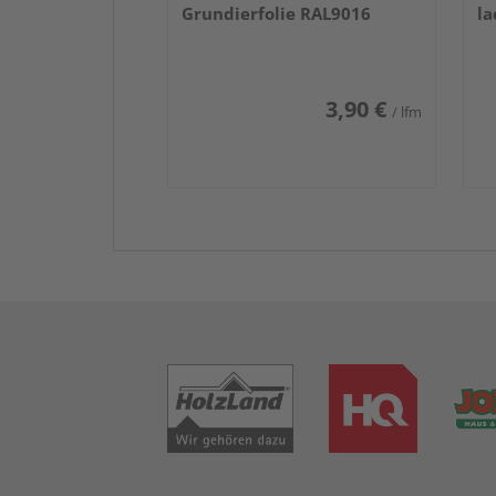
Grundierfolie RAL9016
la
3,90 €
/ lfm