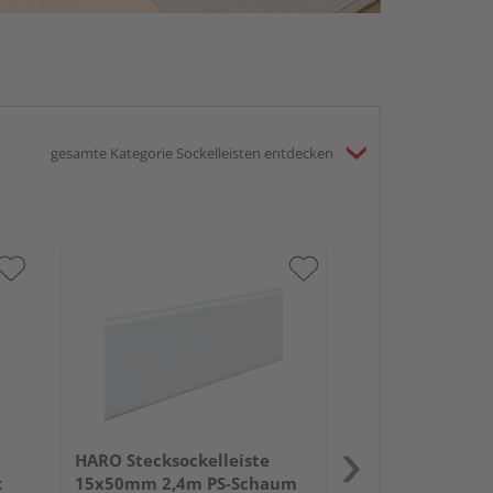
gesamte Kategorie Sockelleisten entdecken
HARO Stecksock
13,5x58mm 2,
weiß wasserfe
HARO Stecksockelleiste
k
15x50mm 2,4m PS-Schaum