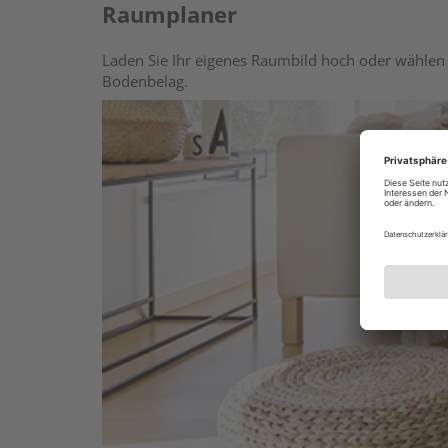
Raumplaner
Laden Sie Ihr eigenes Raumbild hoch oder wählen 
Bodenbelag.