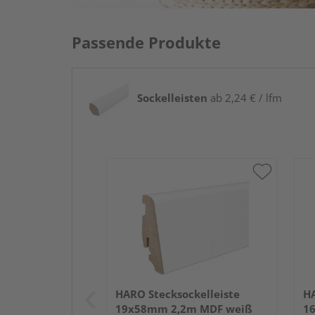
Passende Produkte
Sockelleisten
ab 2,24 € / lfm
HARO Stecksockelleiste
HA
19x58mm 2,2m MDF weiß
1