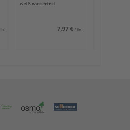
weiß wasserfest
7,97 €
 lfm
/ lfm