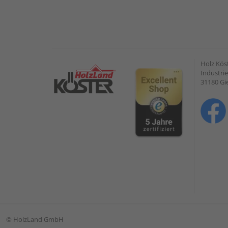
Holz Kös
Industrie
31180 G
©
HolzLand GmbH