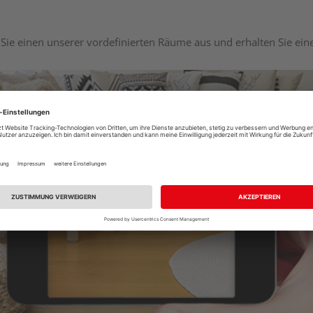
Sie einen unserer vordefinierten Räume aus und erhalten Sie ei
Raumplaner