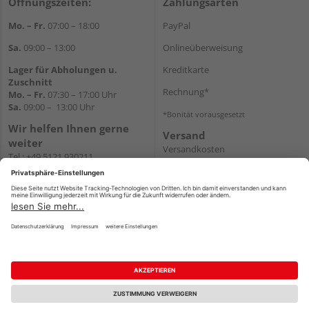
Öffnungszeiten:
Zahlungsarten
Mo. – Fr.
07:00 – 18:00
PayPal
Sa.
09:00 – 13:00
Onlineüberweisung
Lager für Abholungen u.
Kreditkarte
Zuschnitt
Rechnung*
Mo. – Fr.
07:30 – 17:00 Uhr
Sa.
09:00 – 13:00 Uhr
*Bonität vorausgesetzt
Wir helfen Ihnen gerne
Versand
weiter
Versandkosten
Tel.:
+49 5121 930211
E-Mail:
holzlandshop@holzland-
koester.de
Newsletter
Impressum
AGB
Widerruf
Datenschutz
Reservierungsbedingungen
Vertrag widerrufen