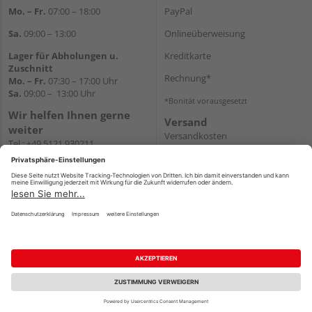
Mo. – Fr.
07:00 – 18:00
PayPal
Sa.
09:00 – 13:00
Onlineüberweisung
Lager für Abholungen u.
Kreditkarte
Zuschnitt
Rechnung*
Mo. – Fr.
07:30 – 17:00 Uhr
Sa.
09:00 – 13:00 Uhr
*Bonität vorausgesetzt
Wir helfen Ihnen gerne
Versand
weiter
Versandkosten
Tel.:
+49 5121 930211
E-Mail:
holzlandshop@holzland-
koester.de
Newsletter
Impressum
AGB
Widerruf
Datenschutz
Reservierungsbedingungen
Vertrag widerrufen
©
HolzLand GmbH