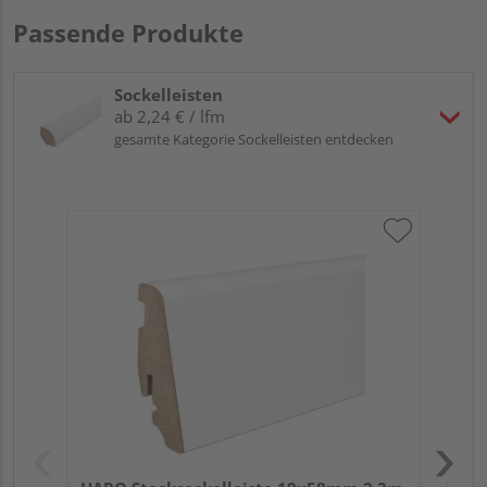
Passende Produkte
Sockelleisten
ab 2,24 € / lfm
gesamte Kategorie Sockelleisten entdecken
HA
wei