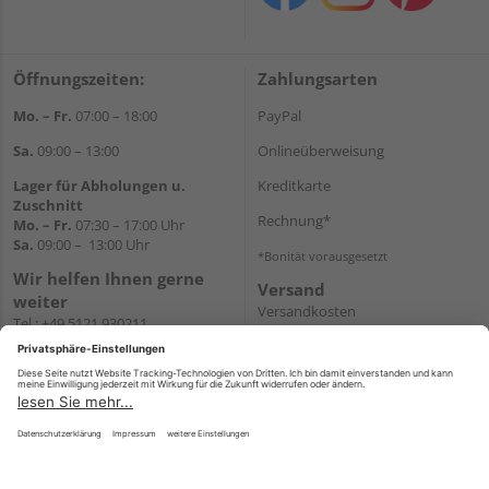
Öffnungszeiten:
Zahlungsarten
Mo. – Fr.
07:00 – 18:00
PayPal
Sa.
09:00 – 13:00
Onlineüberweisung
Lager für Abholungen u.
Kreditkarte
Zuschnitt
Rechnung*
Mo. – Fr.
07:30 – 17:00 Uhr
Sa.
09:00 – 13:00 Uhr
*Bonität vorausgesetzt
Wir helfen Ihnen gerne
Versand
weiter
Versandkosten
Tel.:
+49 5121 930211
E-Mail:
holzlandshop@holzland-
koester.de
Newsletter
Impressum
AGB
Widerruf
Datenschutz