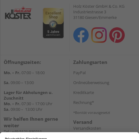
Holz Köster GmbH & Co. KG
Industriestrasse 3
31180 Giesen/Emmerke
Öffnungszeiten:
Zahlungsarten
Mo. – Fr.
07:00 – 18:00
PayPal
Sa.
09:00 – 13:00
Onlineüberweisung
Lager für Abholungen u.
Kreditkarte
Zuschnitt
Rechnung*
Mo. – Fr.
07:30 – 17:00 Uhr
Sa.
09:00 – 13:00 Uhr
*Bonität vorausgesetzt
Wir helfen Ihnen gerne
Versand
weiter
Versandkosten
Tel.:
+49 5121 930211
E-Mail:
holzlandshop@holzland-