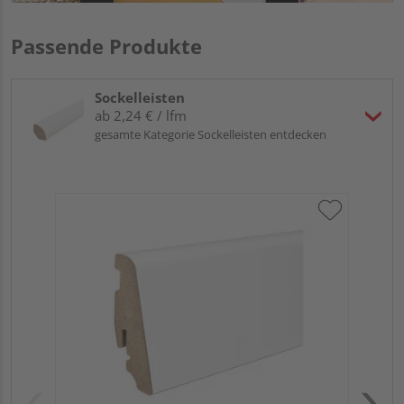
Passende Produkte
Sockelleisten
ab 2,24 € / lfm
gesamte Kategorie Sockelleisten entdecken
HA
wei