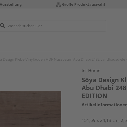
 Ausstellung
Große Produktauswahl
a Design Klebe-Vinylboden HDF Nussbaum Abu Dhabi 2482 Landhausdiele
ter Hürne
Sōya Design K
Abu Dhabi 248
EDITION
Artikelinformatione
151,69 x 24,13 cm, 2,5