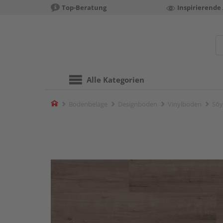
Top-Beratung
Inspirierende
Alle Kategorien
Home
Bodenbeläge
Designboden
Vinylboden
Sōy