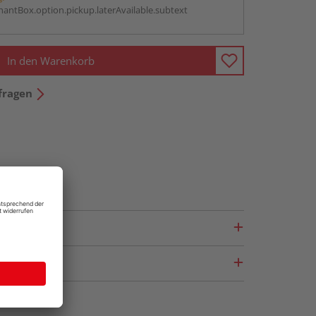
antBox.option.pickup.laterAvailable.subtext
In den Warenkorb
fragen