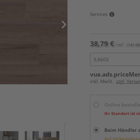
Services
38,79 €
/ m²
(141,98
vue.ads.priceMe
inkl. MwSt.
zzgl. Versa
Online bestell
Ihr Standort ist n
Beim Händler 
Auf Vorbestellun