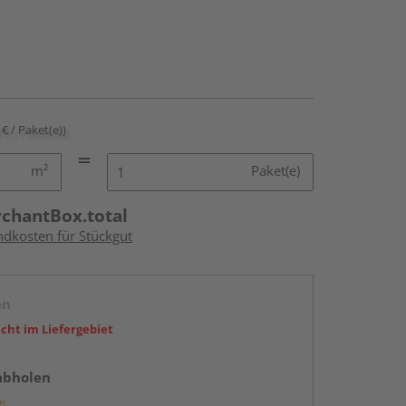
 € / Paket(e))
m²
Paket(e)
rchantBox.total
ndkosten für Stückgut
en
icht im Liefergebiet
abholen
g: