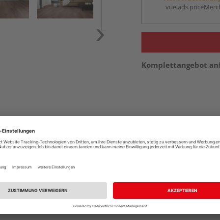
vue.ads.priceMerch
Komplettangebot an