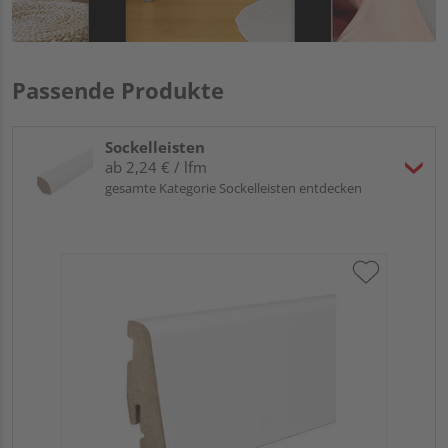
Passende Produkte
Sockelleisten
ab 2,24 € / lfm
gesamte Kategorie Sockelleisten entdecken
HA
wei