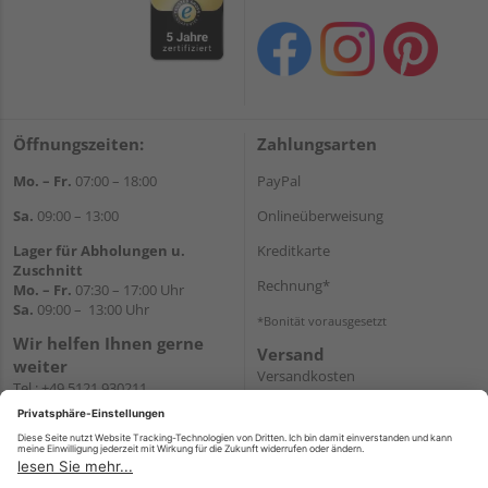
Öffnungszeiten:
Zahlungsarten
Mo. – Fr.
07:00 – 18:00
PayPal
Sa.
09:00 – 13:00
Onlineüberweisung
Lager für Abholungen u.
Kreditkarte
Zuschnitt
Rechnung*
Mo. – Fr.
07:30 – 17:00 Uhr
Sa.
09:00 – 13:00 Uhr
*Bonität vorausgesetzt
Wir helfen Ihnen gerne
Versand
weiter
Versandkosten
Tel.:
+49 5121 930211
E-Mail:
holzlandshop@holzland-
koester.de
Newsletter