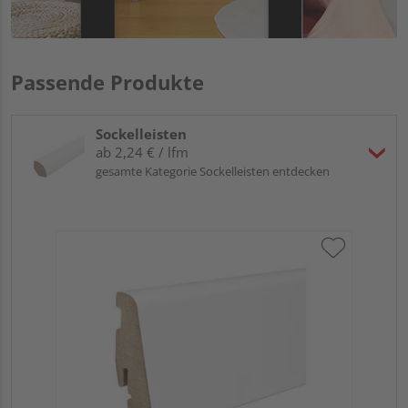
Passende Produkte
Sockelleisten
ab 2,24 € / lfm
gesamte Kategorie Sockelleisten entdecken
HA
wei