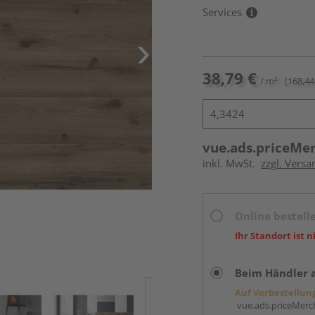
Services
38,79 €
/ m²
(168,44
vue.ads.priceMe
inkl. MwSt.
zzgl. Versa
Online bestell
Ihr Standort ist n
Beim Händler 
Auf Vorbestellun
vue.ads.priceMerch