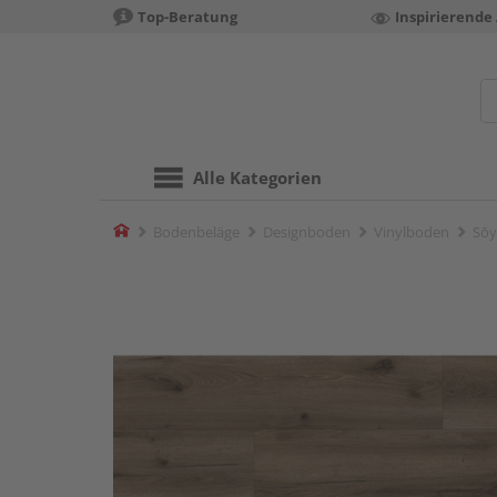
Top-Beratung
Inspirierende
Alle Kategorien
Home
Bodenbeläge
Designboden
Vinylboden
Sōy