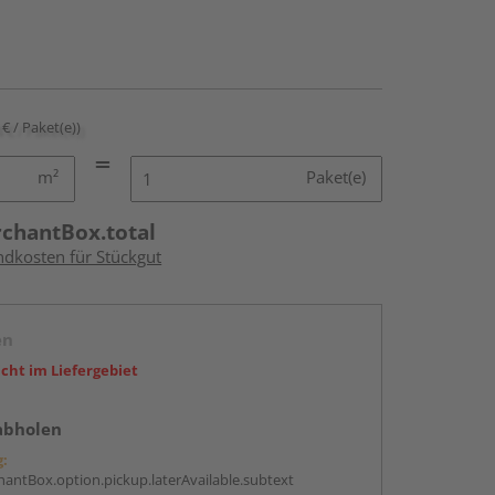
 € / Paket(e))
m²
Paket(e)
rchantBox.total
ndkosten für Stückgut
en
icht im Liefergebiet
abholen
g:
antBox.option.pickup.laterAvailable.subtext