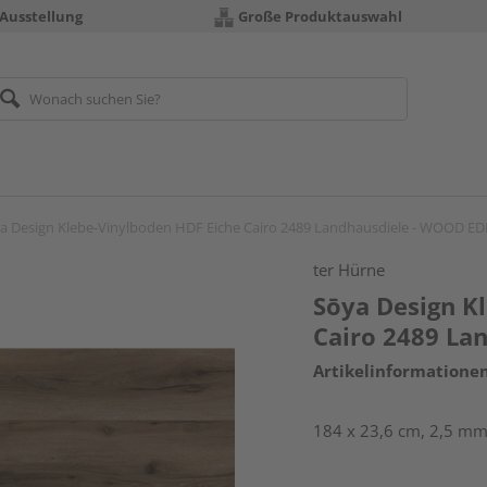
 Ausstellung
Große Produktauswahl
a Design Klebe-Vinylboden HDF Eiche Cairo 2489 Landhausdiele - WOOD E
ter Hürne
Sōya Design K
Cairo 2489 La
Artikelinformatione
184 x 23,6 cm, 2,5 mm 